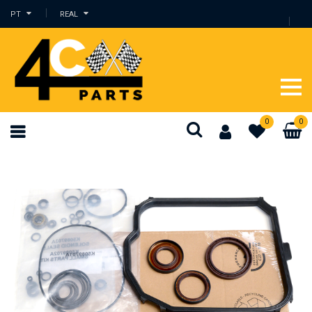
PT
REAL
0
0