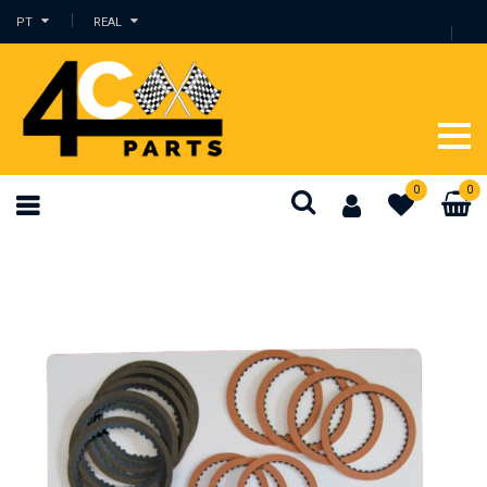
PT
REAL
0
0