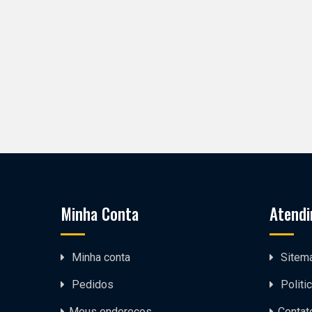
Minha Conta
Atendi
Minha conta
Sitem
Pedidos
Politi
Meus endereços
Contat