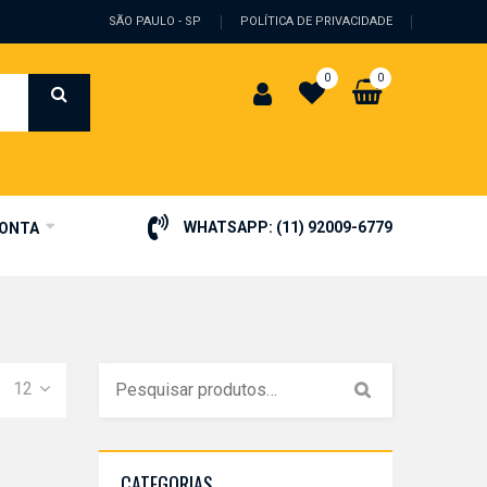
SÃO PAULO - SP
POLÍTICA DE PRIVACIDADE
0
0
WHATSAPP:
(11) 92009-6779
CONTA
12
CATEGORIAS