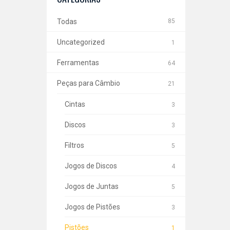
Todas
85
Uncategorized
1
Ferramentas
64
Peças para Câmbio
21
Cintas
3
Discos
3
Filtros
5
Jogos de Discos
4
Jogos de Juntas
5
Jogos de Pistões
3
Pistões
1