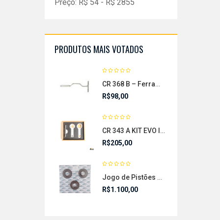
Preço:
R$
54
- R$
2855
PRODUTOS MAIS VOTADOS
CR 368 B – Ferramenta para abrir a tampa do conjunto mecatrônica
R$
98,00
CR 343 A KIT EVO I – com 7 peças para manutenção em motores FORD DRAGON
R$
205,00
Jogo de Pistões Câmbio Automático TF72
R$
1.100,00