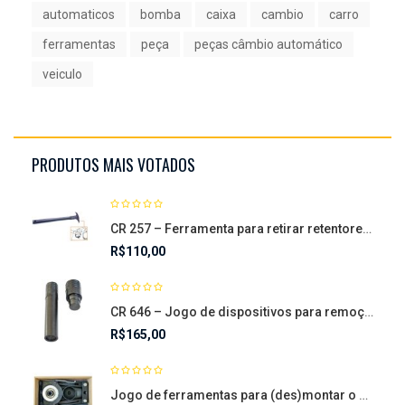
automaticos
bomba
caixa
cambio
carro
ferramentas
peça
peças câmbio automático
veiculo
PRODUTOS MAIS VOTADOS
CR 257 – Ferramenta para retirar retentores a anéis
R$
110,00
CR 646 – Jogo de dispositivos para remoção e colocação da bucha
R$
165,00
Jogo de ferramentas para (des)montar o sistema de dupla – CR 368