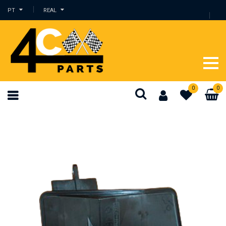
PT
REAL
0
0