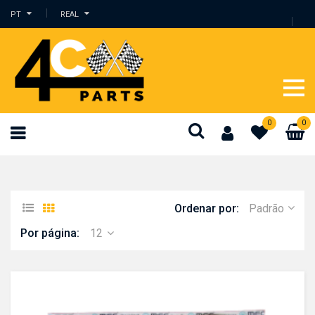
PT
REAL
0
0
Ordenar por:
Padrão
Por página:
12