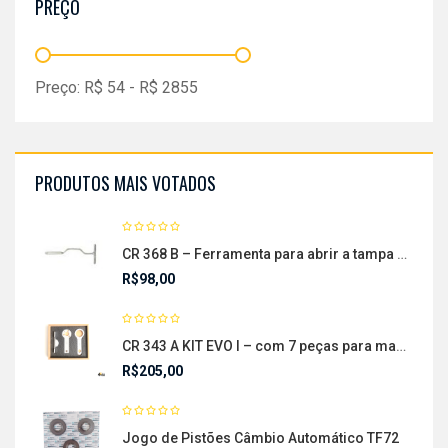
PREÇO
Preço:
R$
54
- R$
2855
PRODUTOS MAIS VOTADOS
CR 368 B – Ferramenta para abrir a tampa do conjunto mecatrônica
R$
98,00
CR 343 A KIT EVO I – com 7 peças para manutenção em motores FORD DRAGON
R$
205,00
Jogo de Pistões Câmbio Automático TF72