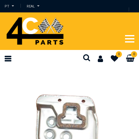
PT
REAL
0
0