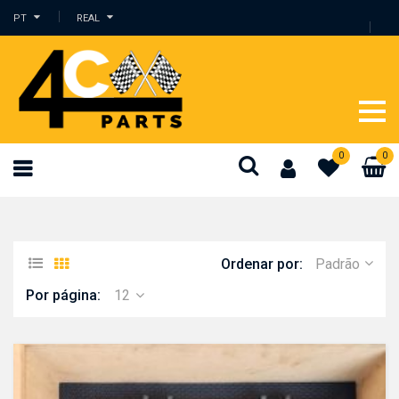
PT
REAL
0
0
Ordenar por:
Padrão
Por página:
12