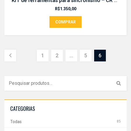
KIT de ferramentas para sincronismo – CR 463 KIT
R$
1.350,00
COMPRAR
1
2
…
5
6
CATEGORIAS
Todas
85