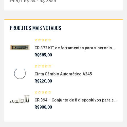
Preço:
R$
54
- R$
2855
PRODUTOS MAIS VOTADOS
CR 372 KIT de ferramentas para sincronismo do motor EA 888 1.6
R$
585,00
Cinta Câmbio Automático A245
R$
220,00
CR 394 – Conjunto de 8 dispositivos para encolher o pistão dos câmbios Automáticos
R$
908,00