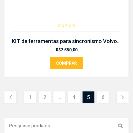
KIT de ferramentas para sincronismo Volvo- CR 400 kit
R$
2.550,00
COMPRAR
1
2
…
4
5
6