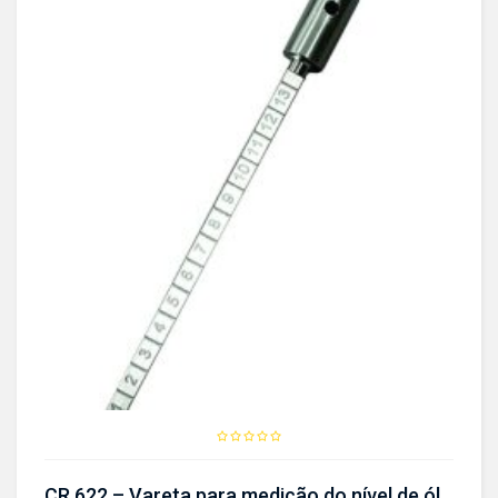
CR 622 – Vareta para medição do nível de óleo das transmissões automáticas