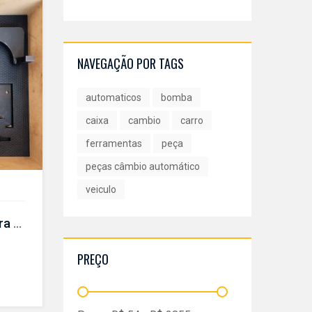
NAVEGAÇÃO POR TAGS
automaticos
bomba
caixa
cambio
carro
ferramentas
peça
peças câmbio automático
veiculo
KIT de ferramentas para sincronismo – CR 396 KIT
PREÇO