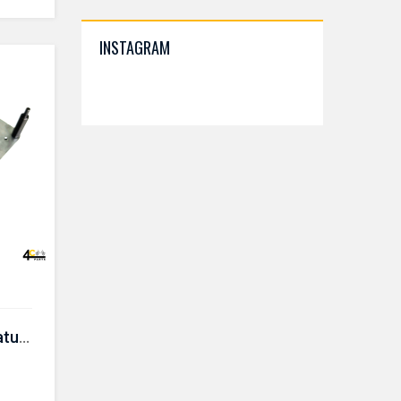
INSTAGRAM
Gabarito de ajuste do atuador da embreagem da Transmissão d7uF1 -CR 650