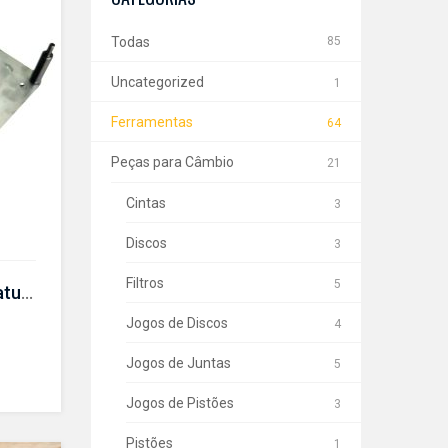
Todas
85
Uncategorized
1
Ferramentas
64
Peças para Câmbio
21
Cintas
3
Discos
3
Filtros
5
Gabarito de ajuste do atuador da embreagem da Transmissão d7uF- CR 650
Jogos de Discos
4
Jogos de Juntas
5
Jogos de Pistões
3
Pistões
1