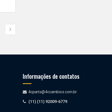
Informações de contatos
4cparts@4ccambios.com.br
(11)
(11) 92009-6779