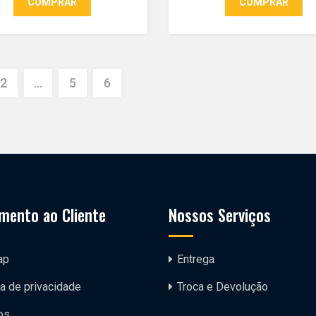
COMPRAR
COMPRAR
2
…
5
6
mento ao Cliente
Nossos Serviços
ap
Entrega
ca de privacidade
Troca e Devolução
os