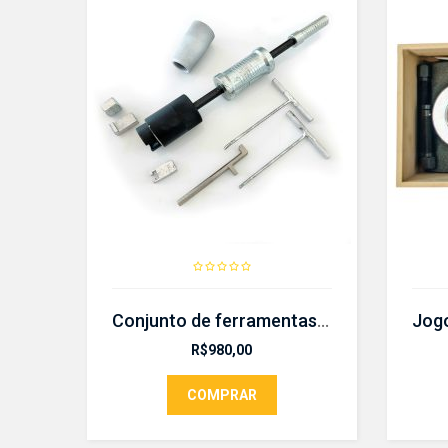
Conjunto de ferramentas para (des)montar o conjunto de dupla embreagem- CR 655
R$
980,00
COMPRAR