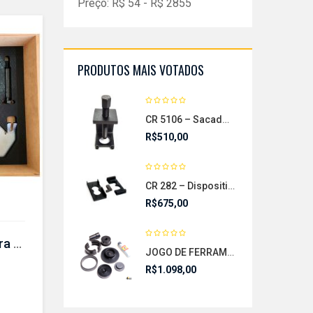
Preço:
R$
54
- R$
2855
PRODUTOS MAIS VOTADOS
CR 5106 – Sacador da Bomba de Óleo
R$
510,00
CR 282 – Dispositivo para extração com auxilio de prensa do conjunto de rolamentos
R$
675,00
KIT de ferramentas para sincronismo – CR 463 B
JOGO DE FERRAMENTAS PARA (DES) MONTAR CONJUNTO DE DUPLA EMBREAGEM-CR 652
R$
1.098,00