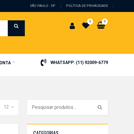
SÃO PAULO - SP
POLÍTICA DE PRIVACIDADE
0
0
WHATSAPP:
(11) 92009-6779
CONTA
12
CATEGORIAS