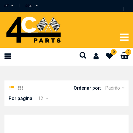
PT
REAL
0
0
Ordenar por:
Padrão
Por página:
12