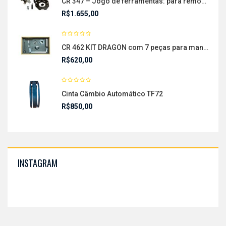
CR 347 – Jogo de ferramentas: para remover e instalar o sistema de dupla embreagem
R$
1.655,00
CR 462 KIT DRAGON com 7 peças para manutenção em motores FOR
R$
620,00
Cinta Câmbio Automático TF72
R$
850,00
INSTAGRAM