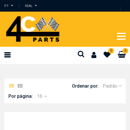
PT
REAL
0
0
Ordenar por:
Padrão
Por página:
16