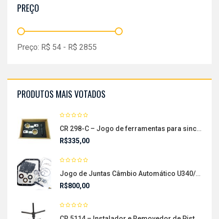
PREÇO
Preço:
R$
54
- R$
2855
PRODUTOS MAIS VOTADOS
CR 298-C – Jogo de ferramentas para sincronismo das arvores de comandos de válvulas S-10
R$
335,00
Jogo de Juntas Câmbio Automático U340/U341
R$
800,00
CR 5114 – Instalador e Removedor de Pistão